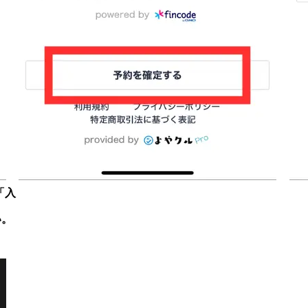
「入
い。