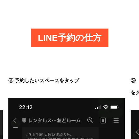
LINE予約の仕方
② 予約したいスペースをタップ
③
を