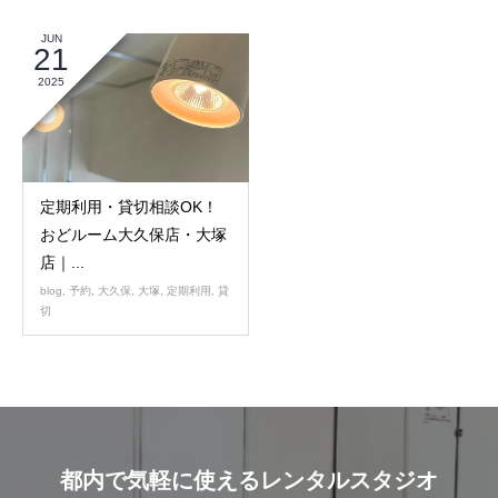
JUN
21
2025
定期利用・貸切相談OK！
おどルーム大久保店・大塚
店｜...
blog
,
予約
,
大久保
,
大塚
,
定期利用
,
貸
切
都内で気軽に使えるレンタルスタジオ